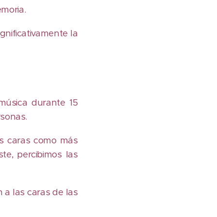
emoria.
nificativamente la
música durante 15
rsonas.
as caras como más
ste, percibimos las
 a las caras de las