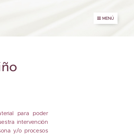
MENÚ
iño
terial para poder
estra intervención
rsona y/o procesos